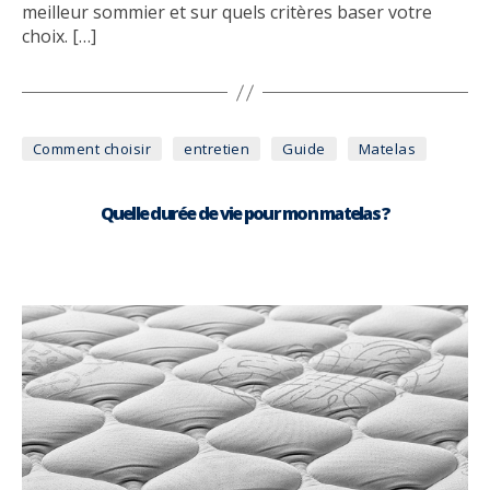
meilleur sommier et sur quels critères baser votre
choix. […]
Catégories
Comment choisir
entretien
Guide
Matelas
Quelle durée de vie pour mon matelas ?