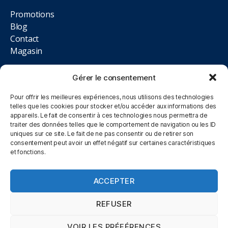
Promotions
Blog
Contact
Magasin
NOUS TROUVER
Gérer le consentement
Pour offrir les meilleures expériences, nous utilisons des technologies
12 rue des Magnolias, Lot. Aire des Moissons, 10410
telles que les cookies pour stocker et/ou accéder aux informations des
appareils. Le fait de consentir à ces technologies nous permettra de
Saint-Parres-aux-Tertres
traiter des données telles que le comportement de navigation ou les ID
uniques sur ce site. Le fait de ne pas consentir ou de retirer son
09.84.02.33.93
consentement peut avoir un effet négatif sur certaines caractéristiques
et fonctions.
Du Lundi au Samedi, 10h00 à 12h00 et 14h00 à 19h00
ACCEPTER
REFUSER
© 2026
Mentions légales
Politique de
Haut
↑
-
VOIR LES PRÉFÉRENCES
confidentialité
CGV Click&Collect
-
-