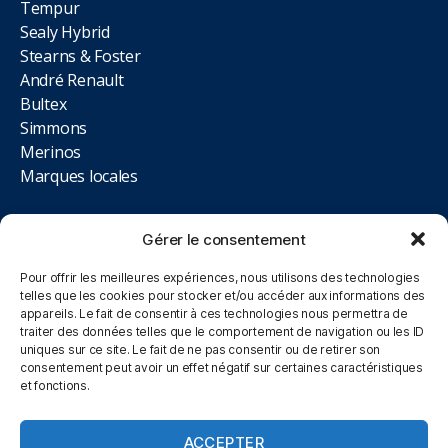
Tempur
Sealy Hybrid
Stearns & Foster
André Renault
Bultex
Simmons
Merinos
Marques locales
LIENS UTILES
Gérer le consentement
Promotions
Pour offrir les meilleures expériences, nous utilisons des technologies
telles que les cookies pour stocker et/ou accéder aux informations des
Blog
appareils. Le fait de consentir à ces technologies nous permettra de
Contact
traiter des données telles que le comportement de navigation ou les ID
Magasin
uniques sur ce site. Le fait de ne pas consentir ou de retirer son
consentement peut avoir un effet négatif sur certaines caractéristiques
et fonctions.
NOUS TROUVER
ACCEPTER