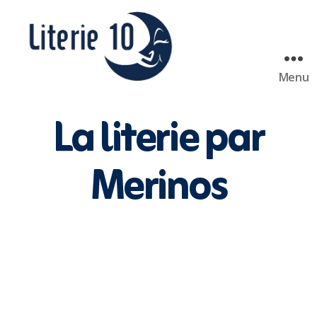
Menu
literie10
La literie par
Merinos