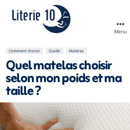
Menu
literie10
Catégories
Comment choisir
Guide
Matelas
Quel matelas choisir
selon mon poids et ma
taille ?