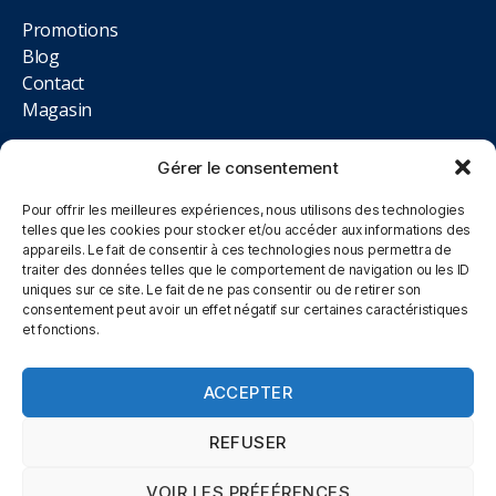
Promotions
Blog
Contact
Magasin
NOUS TROUVER
Gérer le consentement
Pour offrir les meilleures expériences, nous utilisons des technologies
12 rue des Magnolias, Lot. Aire des Moissons, 10410
telles que les cookies pour stocker et/ou accéder aux informations des
appareils. Le fait de consentir à ces technologies nous permettra de
Saint-Parres-aux-Tertres
traiter des données telles que le comportement de navigation ou les ID
uniques sur ce site. Le fait de ne pas consentir ou de retirer son
09.84.02.33.93
consentement peut avoir un effet négatif sur certaines caractéristiques
et fonctions.
Du Lundi au Samedi, 10h00 à 12h00 et 14h00 à 19h00
ACCEPTER
REFUSER
© 2026
Mentions légales
Politique de
Haut
↑
-
VOIR LES PRÉFÉRENCES
confidentialité
CGV Click&Collect
-
-