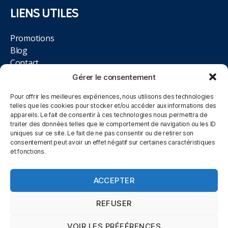
LIENS UTILES
Promotions
Blog
Contact
Magasin
Gérer le consentement
Pour offrir les meilleures expériences, nous utilisons des technologies
NOUS TROUVER
telles que les cookies pour stocker et/ou accéder aux informations des
appareils. Le fait de consentir à ces technologies nous permettra de
traiter des données telles que le comportement de navigation ou les ID
12 rue des Magnolias, Lot. Aire des Moissons, 10410
uniques sur ce site. Le fait de ne pas consentir ou de retirer son
Saint-Parres-aux-Tertres
consentement peut avoir un effet négatif sur certaines caractéristiques
et fonctions.
09.84.02.33.93
ACCEPTER
Du Lundi au Samedi, 10h00 à 12h00 et 14h00 à 19h00
REFUSER
VOIR LES PRÉFÉRENCES