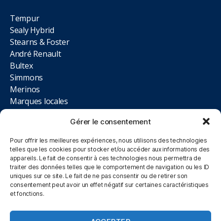
Tempur
Sealy Hybrid
Stearns & Foster
André Renault
Bultex
Simmons
Merinos
Marques locales
Gérer le consentement
LIENS UTILES
Pour offrir les meilleures expériences, nous utilisons des technologies
telles que les cookies pour stocker et/ou accéder aux informations des
Promotions
appareils. Le fait de consentir à ces technologies nous permettra de
Blog
traiter des données telles que le comportement de navigation ou les ID
Contact
uniques sur ce site. Le fait de ne pas consentir ou de retirer son
consentement peut avoir un effet négatif sur certaines caractéristiques
Magasin
et fonctions.
NOUS TROUVER