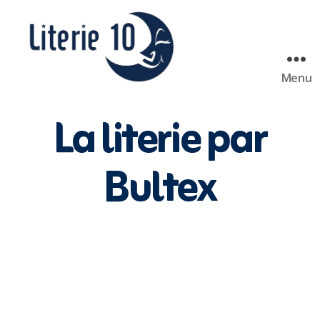
Menu
literie10
La literie par
Bultex