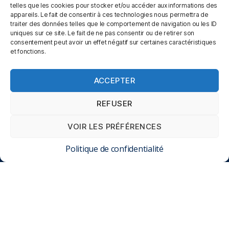
Stearns & Foster
telles que les cookies pour stocker et/ou accéder aux informations des
André Renault
appareils. Le fait de consentir à ces technologies nous permettra de
traiter des données telles que le comportement de navigation ou les ID
Bultex
uniques sur ce site. Le fait de ne pas consentir ou de retirer son
Simmons
consentement peut avoir un effet négatif sur certaines caractéristiques
Merinos
et fonctions.
Marques locales
ACCEPTER
LIENS UTILES
REFUSER
Promotions
VOIR LES PRÉFÉRENCES
Blog
Contact
Politique de confidentialité
Magasin
NOUS TROUVER
12 rue des Magnolias, Lot. Aire des Moissons, 10410
Saint-Parres-aux-Tertres