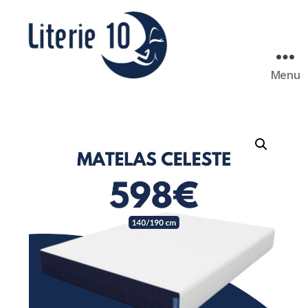
Menu
literie10