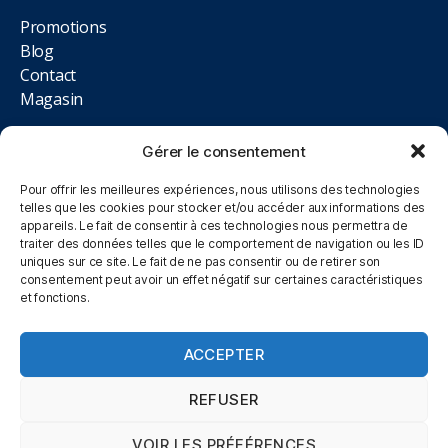
Promotions
Blog
Contact
Magasin
NOUS TROUVER
Gérer le consentement
Pour offrir les meilleures expériences, nous utilisons des technologies
12 rue des Magnolias, Lot. Aire des Moissons, 10410
telles que les cookies pour stocker et/ou accéder aux informations des
Saint-Parres-aux-Tertres
appareils. Le fait de consentir à ces technologies nous permettra de
traiter des données telles que le comportement de navigation ou les ID
uniques sur ce site. Le fait de ne pas consentir ou de retirer son
09.84.02.33.93
consentement peut avoir un effet négatif sur certaines caractéristiques
et fonctions.
Du Lundi au Samedi, 10h00 à 12h00 et 14h00 à 19h00
ACCEPTER
REFUSER
© 2026
Mentions légales
Politique de
Haut
↑
-
VOIR LES PRÉFÉRENCES
confidentialité
CGV Click&Collect
-
-
literie1