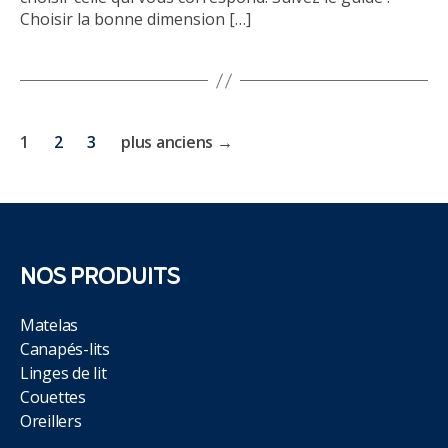
Choisir la bonne dimension […]
Pagination
1
2
3
plus anciens
→
des
publications
NOS PRODUITS
Matelas
Canapés-lits
Linges de lit
Couettes
Oreillers